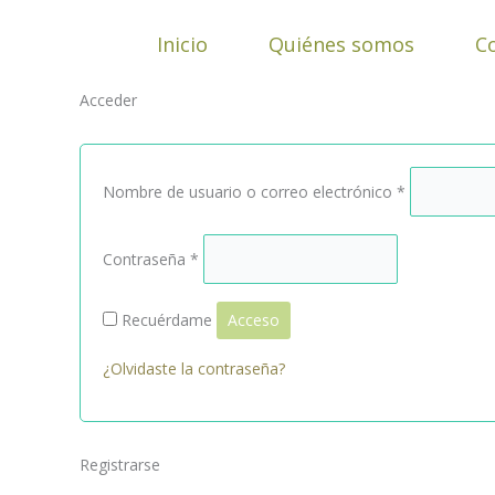
Ir
Obligatorio
Obligatorio
Obligatorio
Obligatorio
Obligatorio
al
Inicio
Quiénes somos
C
contenido
Acceder
Nombre de usuario o correo electrónico
*
Contraseña
*
Recuérdame
Acceso
¿Olvidaste la contraseña?
Registrarse