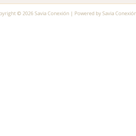
pyright © 2026 Savia Conexión | Powered by Savia Conexión
ate al canal de WhatsApp de tu zona 🔔
Canal de WhatsA