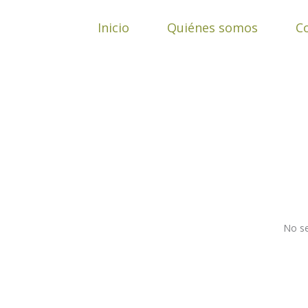
Ir
al
Inicio
Quiénes somos
C
contenido
No se