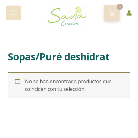
Ir
0
al
contenido
Sopas/Puré deshidrat
No se han encontrado productos que
coincidan con tu selección.