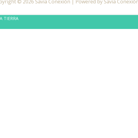
pyright © 2026 Savia Conexión | Powered by Savia Conexión
LA TIERRA
ate al canal de WhatsApp de tu zona 🔔
Canal de WhatsA