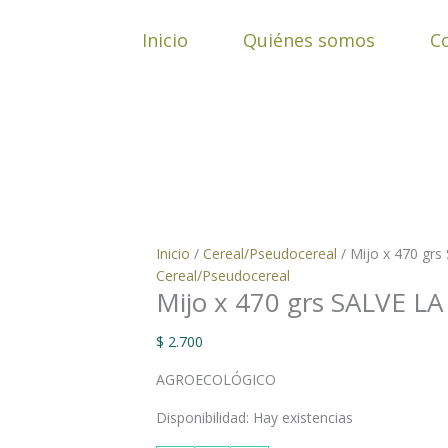
Ir
Mijo
al
x
Inicio
Quiénes somos
C
contenido
470
grs
SALVE
LA
TIERRA
cantidad
Inicio
/
Cereal/Pseudocereal
/ Mijo x 470 gr
Cereal/Pseudocereal
Mijo x 470 grs SALVE L
$
2.700
AGROECOLÓGICO
Disponibilidad:
Hay existencias