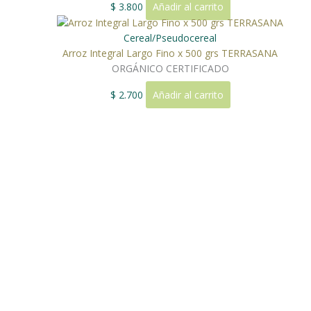
$
3.800
Añadir al carrito
Cereal/Pseudocereal
Arroz Integral Largo Fino x 500 grs TERRASANA
ORGÁNICO CERTIFICADO
$
2.700
Añadir al carrito