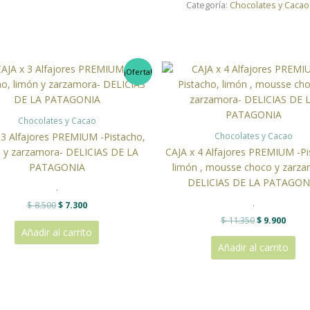
Categoría:
Chocolates y Cacao
El
El
El
El
¡Oferta!
precio
precio
precio
preci
original
actual
original
actua
era:
es:
era:
es:
$ 8.500.
$ 7.300.
$ 11.350.
$ 9.90
Chocolates y Cacao
Chocolates y Cacao
 3 Alfajores PREMIUM -Pistacho,
n y zarzamora- DELICIAS DE LA
CAJA x 4 Alfajores PREMIUM -Pi
PATAGONIA
limón , mousse choco y zarza
DELICIAS DE LA PATAGON
.
.
$
8.500
$
7.300
$
11.350
$
9.900
Añadir al carrito
Añadir al carrito