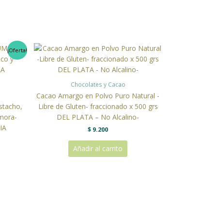
¡Oferta!
o
l
0.
Chocolates y Cacao
Cacao Amargo en Polvo Puro Natural -
stacho,
Libre de Gluten- fraccionado x 500 grs
mora-
DEL PLATA – No Alcalino-
IA
$
9.200
Añadir al carrito