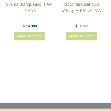
Crema Blanqueadora AM
Jabón de Caléndula
INANA
x100gr AGUA CALMA
.
.
$
14.300
$
9.900
Añadir al carrito
Añadir al carrito