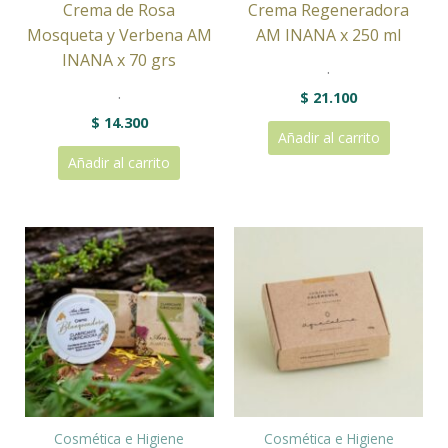
Crema de Rosa
Crema Regeneradora
Mosqueta y Verbena AM
AM INANA x 250 ml
INANA x 70 grs
.
.
$
21.100
$
14.300
Añadir al carrito
Añadir al carrito
Cosmética e Higiene
Cosmética e Higiene