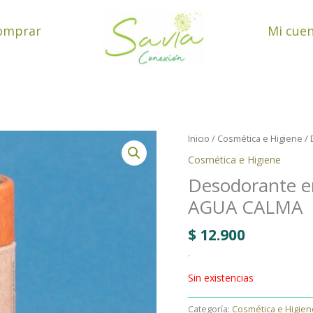
omprar
Mi cue
Inicio
/
Cosmética e Higiene
/ 
Cosmética e Higiene
Desodorante en
AGUA CALMA
$
12.900
.
Sin existencias
Categoría:
Cosmética e Higien