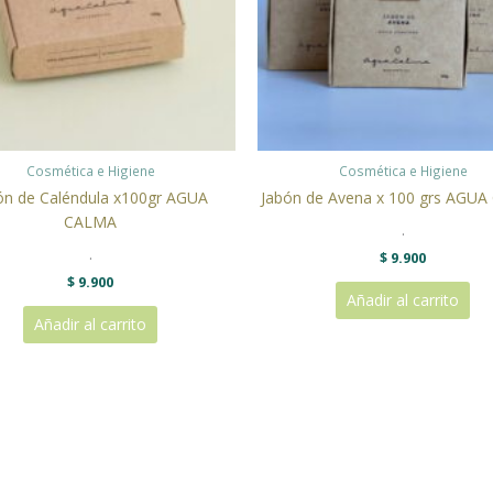
Cosmética e Higiene
Cosmética e Higiene
ón de Caléndula x100gr AGUA
Jabón de Avena x 100 grs AGU
CALMA
.
.
$
9.900
$
9.900
Añadir al carrito
Añadir al carrito