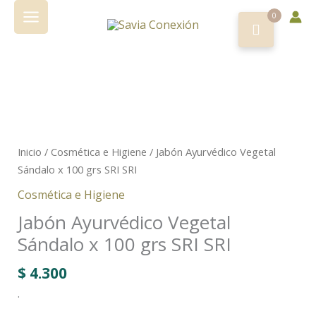
Vegetal
Ir
Sándalo
0
al
x
contenido
100
grs
SRI
Jabón
SRI
Ayurvédico
cantidad
Vegetal
Sándalo
Inicio
/
Cosmética e Higiene
/ Jabón Ayurvédico Vegetal
x
Sándalo x 100 grs SRI SRI
100
Cosmética e Higiene
grs
SRI
Jabón Ayurvédico Vegetal
SRI
Sándalo x 100 grs SRI SRI
cantidad
$
4.300
.