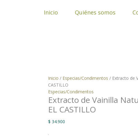
Ir
Extracto
al
de
Inicio
Quiénes somos
C
contenido
Vainilla
Natural
x
1000
cc
EL
CASTILLO
cantidad
Inicio
/
Especias/Condimentos
/ Extracto de V
CASTILLO
Especias/Condimentos
Extracto de Vainilla Nat
EL CASTILLO
$
34.900
.