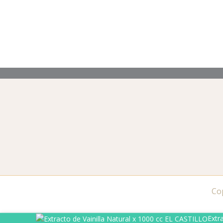
Co
Extracto
Extr