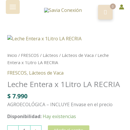
x
Ir
1Litro
0
al
LA
contenido
RECRIA
cantidad
Leche
Entera
x
Inicio
/
FRESCOS
/
Lácteos
/
Lácteos de Vaca
/ Leche
1Litro
Entera x 1Litro LA RECRIA
LA
FRESCOS
,
Lácteos de Vaca
RECRIA
cantidad
Leche Entera x 1Litro LA RECRIA
$
7.990
AGROECOLÓGICA – INCLUYE Envase en el precio
Disponibilidad:
Hay existencias