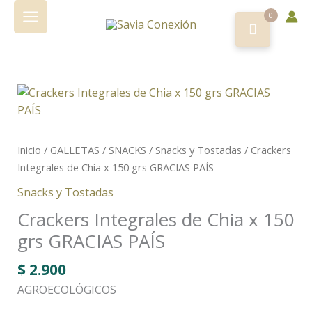
de
Ir
Chia
0
al
x
contenido
150
grs
GRACIAS
Crackers
PAÍS
Integrales
cantidad
de
Chia
Inicio
/
GALLETAS / SNACKS
/
Snacks y Tostadas
/ Crackers
x
Integrales de Chia x 150 grs GRACIAS PAÍS
150
Snacks y Tostadas
grs
GRACIAS
Crackers Integrales de Chia x 150
PAÍS
grs GRACIAS PAÍS
cantidad
$
2.900
AGROECOLÓGICOS