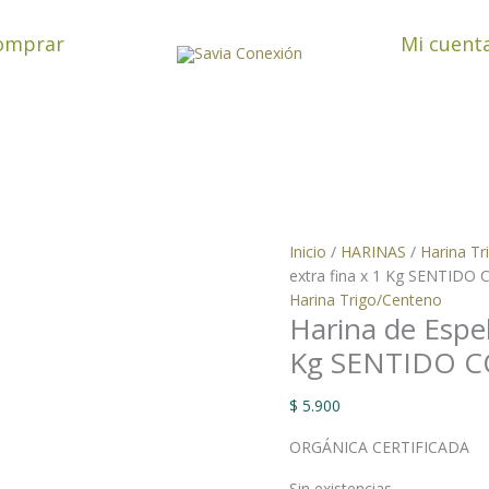
omprar
Mi cuent
Inicio
/
HARINAS
/
Harina T
extra fina x 1 Kg SENTID
Harina Trigo/Centeno
Harina de Espel
Kg SENTIDO 
$
5.900
ORGÁNICA CERTIFICADA
Sin existencias