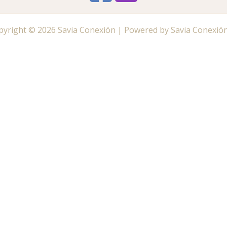
pyright © 2026 Savia Conexión | Powered by Savia Conexión
ate al canal de WhatsApp de tu zona 🔔
Canal de WhatsA