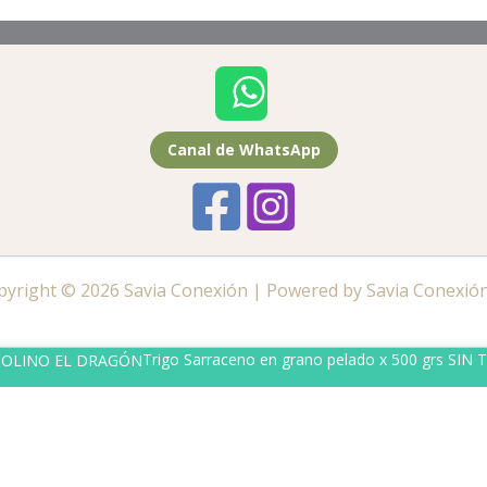
Canal de WhatsApp
pyright © 2026 Savia Conexión | Powered by Savia Conexión
Trigo Sarraceno en grano pelado x 500 grs S
ate al canal de WhatsApp de tu zona 🔔
Canal de WhatsA