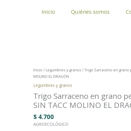
Ir
al
Inicio
Quiénes somos
C
contenido
Trigo
Sarraceno
en
Inicio
/
Legumbres y granos
/ Trigo Sarraceno en grano 
grano
MOLINO EL DRAGÓN
pelado
Legumbres y granos
x
Trigo Sarraceno en grano pe
500
grs
SIN TACC MOLINO EL DR
SIN
TACC
$
4.700
MOLINO
AGROECOLÓGICO
EL