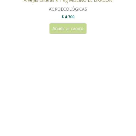
Arvejas Enteras x 1 Kg MOLINO EL DRAGÓN
AGROECOLÓGICAS
$
4.700
Añadir al carrito