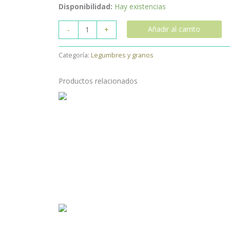
DRAGÓN
Disponibilidad:
Hay existencias
cantidad
Añadir al carrito
-
+
Categoría:
Legumbres y granos
Productos relacionados