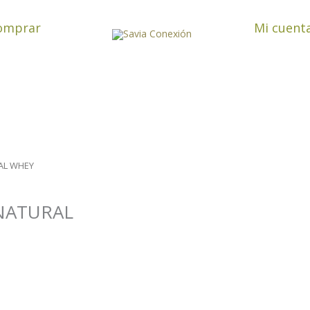
omprar
Mi cuent
RAL WHEY
r NATURAL