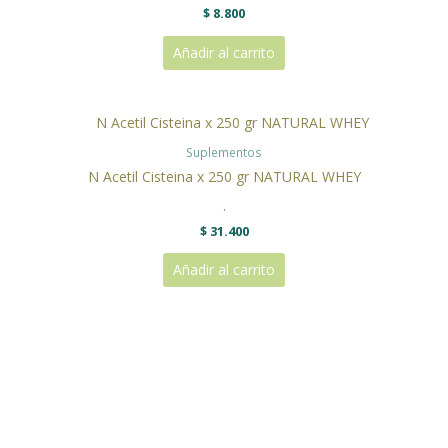
$
8.800
Añadir al carrito
Suplementos
N Acetil Cisteina x 250 gr NATURAL WHEY
.
$
31.400
Añadir al carrito