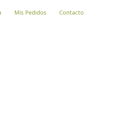
250
a
Mis Pedidos
Contacto
gr
NATURAL
WHEY
cantidad