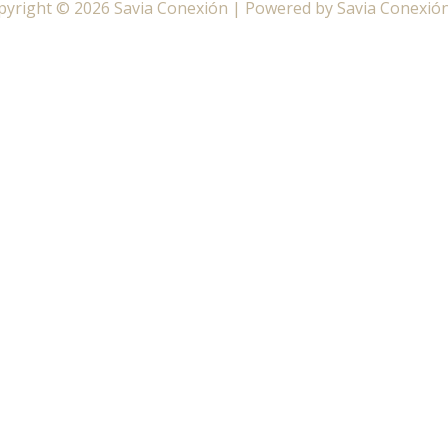
pyright © 2026 Savia Conexión | Powered by Savia Conexión
ate al canal de WhatsApp de tu zona 🔔
Canal de WhatsA