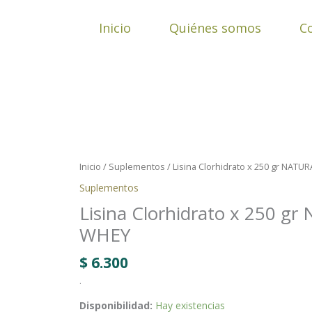
Ir
al
Inicio
Quiénes somos
C
contenido
Lisina
Clorhidrato
x
Inicio
/
Suplementos
/ Lisina Clorhidrato x 250 gr NATU
250
Suplementos
gr
Lisina Clorhidrato x 250 g
NATURAL
WHEY
WHEY
cantidad
$
6.300
.
Disponibilidad:
Hay existencias