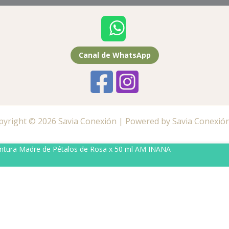
Canal de WhatsApp
pyright © 2026 Savia Conexión | Powered by Savia Conexión
intura Madre de Pétalos de Rosa x 50 ml AM INANA
ate al canal de WhatsApp de tu zona 🔔
Canal de WhatsA