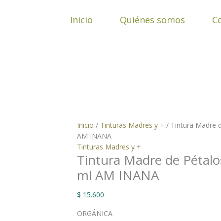
Ir
Tintura
al
Madre
Inicio
Quiénes somos
C
contenido
de
Pétalos
de
Rosa
x
50
ml
AM
INANA
cantidad
Inicio
/
Tinturas Madres y +
/ Tintura Madre 
AM INANA
Tinturas Madres y +
Tintura Madre de Pétalo
ml AM INANA
$
15.600
ORGÁNICA