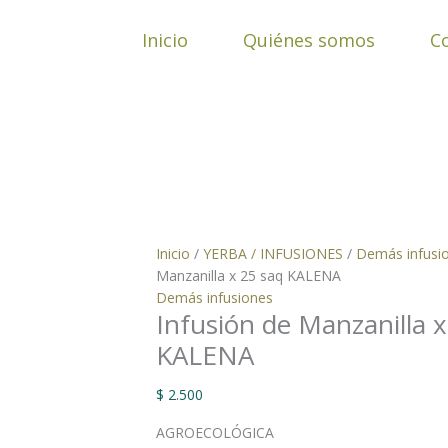
Ir
al
Inicio
Quiénes somos
C
contenido
Inicio
/
YERBA / INFUSIONES
/
Demás infusi
Manzanilla x 25 saq KALENA
Demás infusiones
Infusión de Manzanilla x
KALENA
$
2.500
AGROECOLÓGICA