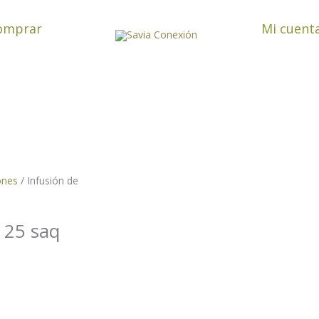
omprar
Mi cuent
ones
/ Infusión de
 25 saq