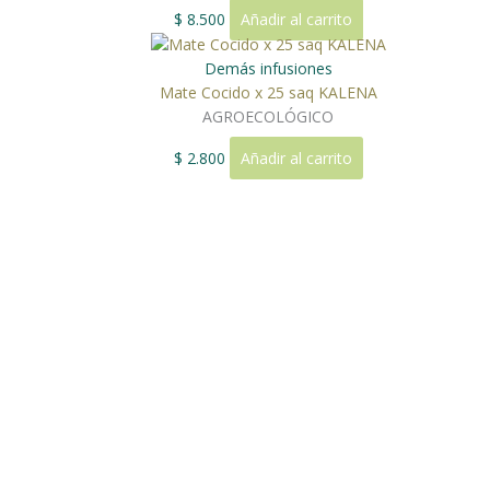
$
8.500
Añadir al carrito
Demás infusiones
Mate Cocido x 25 saq KALENA
AGROECOLÓGICO
$
2.800
Añadir al carrito