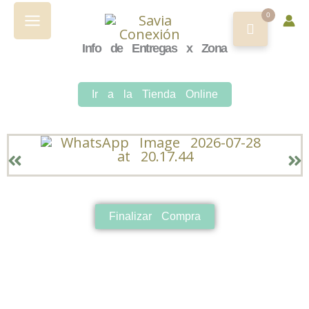
Ir
al
0
contenido
Info de Entregas x Zona
Ir a la Tienda Online
Finalizar Compra