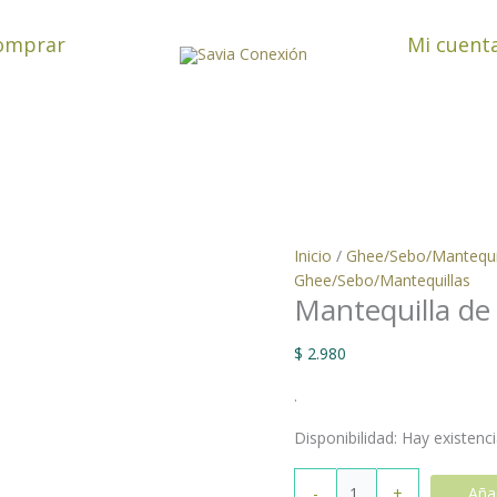
Mantequilla
de
omprar
Mi cuent
maní
x
380
grs
LE-
FIT
cantidad
Inicio
/
Ghee/Sebo/Mantequi
Ghee/Sebo/Mantequillas
Mantequilla de
$
2.980
.
Disponibilidad:
Hay existenc
-
+
Añad