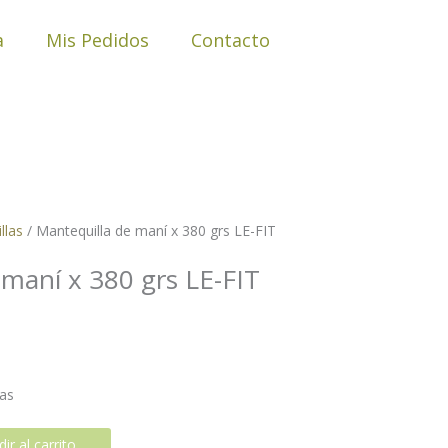
a
Mis Pedidos
Contacto
llas
/ Mantequilla de maní x 380 grs LE-FIT
 maní x 380 grs LE-FIT
ias
ir al carrito