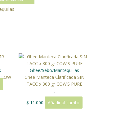
quillas
s
Ghee/Sebo/Mantequillas
ALLOW
Ghee Manteca Clarificada SIN
TACC x 300 gr COW’S PURE
.
$
11.000
Añadir al carrito