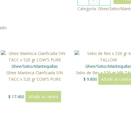
Categoría:
Ghee/Sebo/Mante
nado
Ghee/Sebo/Mantequillas
Ghee/Sebo/Mantequilla
Ghee Manteca Clarificada SIN
Sebo de Res x 520 gr MR T
TACC x 520 gr COW’S PURE
$
9.800
Añadir al carrito
.
$
17.400
Añadir al carrito