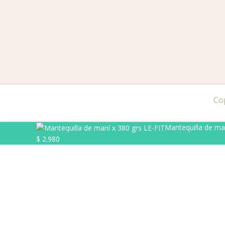
Co
Mantequilla
Mantequilla de man
de
$
2.980
maní
Disponibilidad:
Hay existencias
x
Sum
380
-
+
Añadir al carrito
grs
LE-
FIT
cantidad