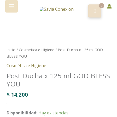
x
Ir
125
0
al
ml
contenido
GOD
BLESS
YOU
Post
cantidad
Ducha
x
Inicio
/
Cosmética e Higiene
/ Post Ducha x 125 ml GOD
125
BLESS YOU
ml
Cosmética e Higiene
GOD
BLESS
Post Ducha x 125 ml GOD BLESS
YOU
YOU
cantidad
$
14.200
.
Disponibilidad:
Hay existencias