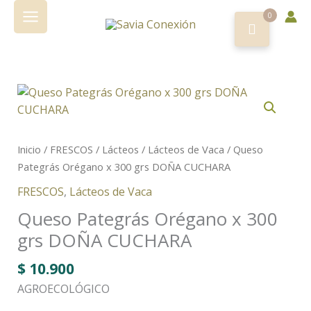
Ir
0
al
contenido
Inicio
/
FRESCOS
/
Lácteos
/
Lácteos de Vaca
/ Queso
Pategrás Orégano x 300 grs DOÑA CUCHARA
FRESCOS
,
Lácteos de Vaca
Queso Pategrás Orégano x 300
grs DOÑA CUCHARA
$
10.900
AGROECOLÓGICO