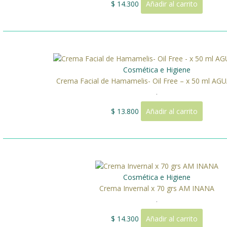
$
14.300
Añadir al carrito
Cosmética e Higiene
Crema Facial de Hamamelis- Oil Free – x 50 ml A
.
$
13.800
Añadir al carrito
Cosmética e Higiene
Crema Invernal x 70 grs AM INANA
.
$
14.300
Añadir al carrito