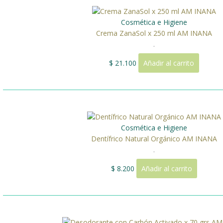
Cosmética e Higiene
Crema ZanaSol x 250 ml AM INANA
.
$
21.100
Añadir al carrito
Cosmética e Higiene
Dentífrico Natural Orgánico AM INANA
.
$
8.200
Añadir al carrito