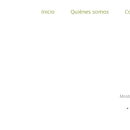
Ir
al
Inicio
Quiénes somos
C
contenido
Mostr